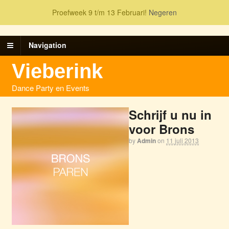
Proefweek 9 t/m 13 Februari!
Negeren
Navigation
Vieberink
Dance Party en Events
Schrijf u nu in
voor Brons
by
Admin
on
11 juli 2013