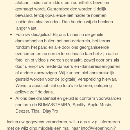
afstaan, indien er middels een schriftelijk bevel om
gevraagd wordt. Camerabeelden worden tijdelijk
bewaard, tenzij opvallende niet nader te noemen
incidenten plaatsvinden. Dan houden wij de beelden
langer vast.
Foto’s/video/geluid: Bij ons binnen in de gehele
dansschool en buiten het parkeerterrein, het terras,
rondom het pand en alle door ons georganiseerde
evenementen op een externe locatie kan het zijn dat er
foto- en of video’s worden gemaakt, zowel door ons als
door u en/of uw mede-dansers en -danseressen/gasten
of andere aanwezigen. Wij kunnen niet aansprakelijk
gesteld worden voor de (digitale) verspreiding hiervan.
Wenst u absoluut niet op foto’s te komen, ontspring
gelieve zelf de dans.
Al ons beeldmateriaal en geluid is conform voorwaarden
conform de BUMA/STEMRA, Spotify, Apple Music,
Deezer, Tidal, DjayPro
Indien uw gegevens veranderen, wilt u ons s.v.p. informeren
met de wijziging middels een mail naar
info@vieberink.nl
?