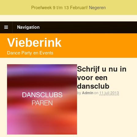
Proefweek 9 t/m 13 Februari!
Negeren
Navigation
Vieberink
Dance Party en Events
Schrijf u nu in
voor een
dansclub
by
Admin
on
11 juli 2013