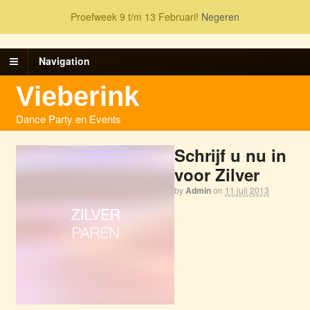
Proefweek 9 t/m 13 Februari!
Negeren
Navigation
Vieberink
Dance Party en Events
Schrijf u nu in
voor Zilver
by
Admin
on
11 juli 2013