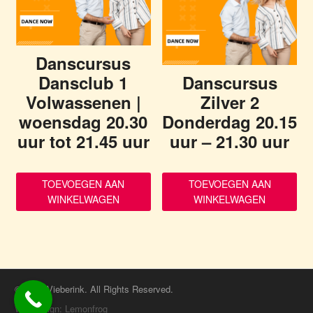
Danscursus
Dansclub 1
Danscursus
Volwassenen |
Zilver 2
woensdag 20.30
Donderdag 20.15
uur tot 21.45 uur
uur – 21.30 uur
TOEVOEGEN AAN
TOEVOEGEN AAN
WINKELWAGEN
WINKELWAGEN
© 2026 Vieberink. All Rights Reserved.
Webdesign: Lemonfrog