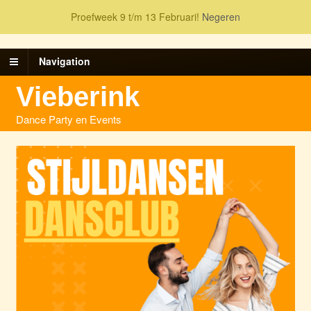
Proefweek 9 t/m 13 Februari!
Negeren
Navigation
Vieberink
Dance Party en Events