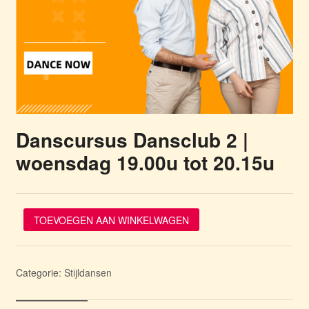
Danscursus Dansclub 2 |
woensdag 19.00u tot 20.15u
Danscursus
TOEVOEGEN AAN WINKELWAGEN
Dansclub
2
|
woensdag
Categorie:
Stijldansen
19.00u
tot