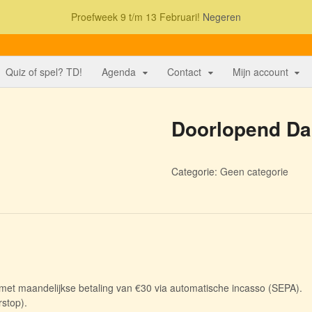
Proefweek 9 t/m 13 Februari!
Negeren
Quiz of spel? TD!
Agenda
Contact
Mijn account
Doorlopend D
Categorie:
Geen categorie
 met maandelijkse betaling van €30 via automatische incasso (SEPA).
rstop).