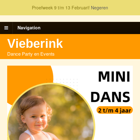
Proefweek 9 t/m 13 Februari!
Negeren
Navigation
Vieberink
Dance Party en Events