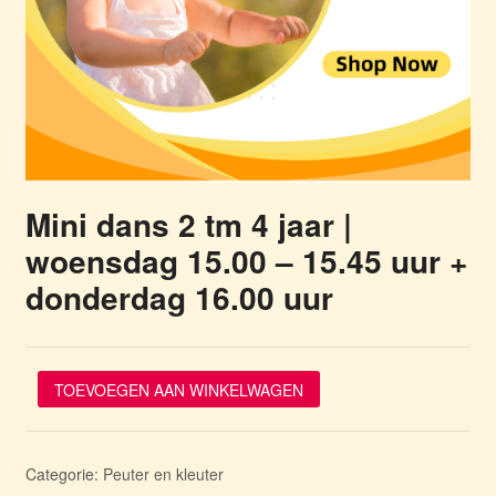
Mini dans 2 tm 4 jaar |
woensdag 15.00 – 15.45 uur +
donderdag 16.00 uur
Mini
TOEVOEGEN AAN WINKELWAGEN
dans
2
tm
4
Categorie:
Peuter en kleuter