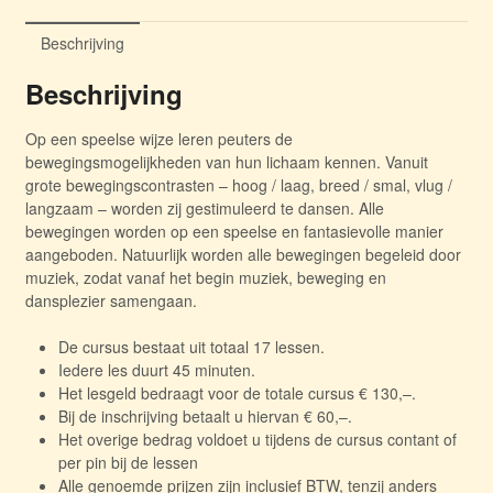
jaar
|
Beschrijving
woensdag
15.00
Beschrijving
-
15.45
Op een speelse wijze leren peuters de
uur
bewegingsmogelijkheden van hun lichaam kennen. Vanuit
+
grote bewegingscontrasten – hoog / laag, breed / smal, vlug /
donderdag
langzaam – worden zij gestimuleerd te dansen. Alle
16.00
bewegingen worden op een speelse en fantasievolle manier
uur
aangeboden. Natuurlijk worden alle bewegingen begeleid door
aantal
muziek, zodat vanaf het begin muziek, beweging en
dansplezier samengaan.
De cursus bestaat uit totaal 17 lessen.
Iedere les duurt 45 minuten.
Het lesgeld bedraagt voor de totale cursus € 130,–.
Bij de inschrijving betaalt u hiervan € 60,–.
Het overige bedrag voldoet u tijdens de cursus contant of
per pin bij de lessen
Alle genoemde prijzen zijn inclusief BTW, tenzij anders